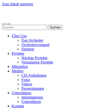
Zum Inhalt springen
LJO
Bremen
Mobile-
Suchfeld
Suchen
Menü
ein-/ausblenden
nach:
ein-/ausblenden
Über Uns
Das Orchester
Orchestervorstand
Dirigent
Projekte
Nächste Projekte
Vergangene Projekte
Mitspielen
Medien
CD-Aufnahmen
Fotos
Videos
Pressestimmen
Unterstützen
Informationen
Unterstützen
Kontakt