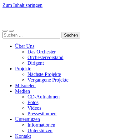
Zum Inhalt springen
LJO
Bremen
Mobile-
Suchfeld
Suchen
Menü
ein-/ausblenden
nach:
ein-/ausblenden
Über Uns
Das Orchester
Orchestervorstand
Dirigent
Projekte
Nächste Projekte
Vergangene Projekte
Mitspielen
Medien
CD-Aufnahmen
Fotos
Videos
Pressestimmen
Unterstützen
Informationen
Unterstützen
Kontakt