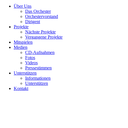
Über Uns
Das Orchester
Orchestervorstand
Dirigent
Projekte
Nächste Projekte
Vergangene Projekte
Mitspielen
Medien
CD-Aufnahmen
Fotos
Videos
Pressestimmen
Unterstützen
Informationen
Unterstützen
Kontakt
DSC5632-scaled.jpg
13.01.2022
/
2560
x
2560 px