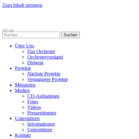
Zum Inhalt springen
LJO
Bremen
Mobile-
Suchfeld
Suchen
Menü
ein-/ausblenden
nach:
ein-/ausblenden
Über Uns
Das Orchester
Orchestervorstand
Dirigent
Projekte
Nächste Projekte
Vergangene Projekte
Mitspielen
Medien
CD-Aufnahmen
Fotos
Videos
Pressestimmen
Unterstützen
Informationen
Unterstützen
Kontakt